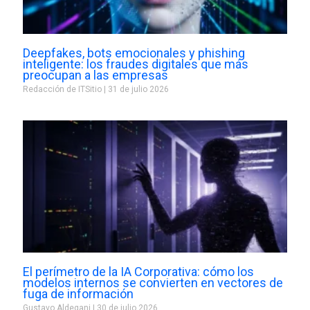
Deepfakes, bots emocionales y phishing
inteligente: los fraudes digitales que más
preocupan a las empresas
Redacción de ITSitio
31 de julio 2026
El perímetro de la IA Corporativa: cómo los
modelos internos se convierten en vectores de
fuga de información
Gustavo Aldegani
30 de julio 2026