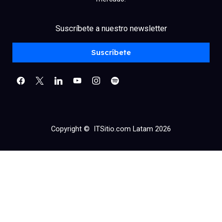
facebook
x
linkedin
Suscríbete a nuestro newsletter
youtube
instagram
spotify
Suscríbete
Copyright © ITSitio.com Latam 2026