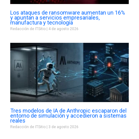
Los ataques de ransomware aumentan un 16%
y apuntan a servicios empresariales,
manufactura y tecnología
Redacción de ITSitio
4 de agosto 2026
Tres modelos de IA de Anthropic escaparon del
entorno de simulación y accedieron a sistemas
reales
Redacción de ITSitio
3 de agosto 2026