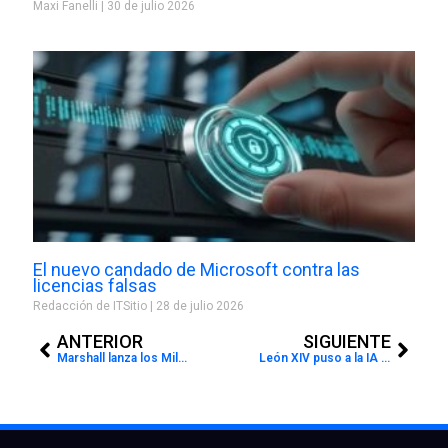
Maxi Fanelli
30 de julio 2026
El nuevo candado de Microsoft contra las
licencias falsas
Redacción de ITSitio
28 de julio 2026
Prev
Next
ANTERIOR
SIGUIENTE
Marshall lanza los Milton A.N.C.: auriculares supraaurales con cancelación adaptativa y hasta 80 horas de batería
León XIV puso a la IA en la mira: el Vaticano alertó sobre los riesgos de la inteligencia artificial