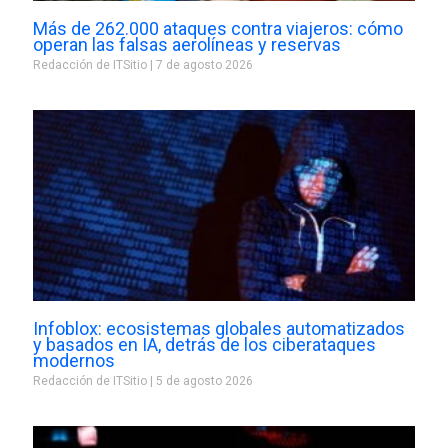
Más de 262.000 ataques contra viajeros: cómo
operan las falsas aerolíneas y reservas
Redacción de ITSitio
7 de agosto 2026
Infoblox: ecosistemas globales automatizados
y basados en IA, detrás de los ciberataques
modernos
Redacción de ITSitio
5 de agosto 2026