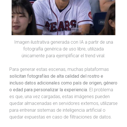
Imagen ilustrativa generada con IA a partir de una
fotografía genérica de uso libre, utilizada
únicamente para ejemplificar el trend viral.
Para generar estas escenas, muchas plataformas
solicitan fotografías de alta calidad del rostro e
incluso datos adicionales como país de origen, género
o edad para personalizar la experiencia
. El problema
es que, una vez cargadas, estas imágenes pueden
quedar almacenadas en servidores externos, utilizarse
para entrenar sistemas de inteligencia artificial o
quedar expuestas en caso de filtraciones de datos.