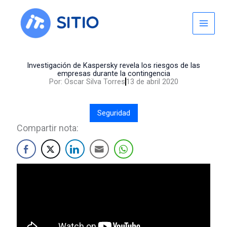
Skip
to
content
Investigación de Kaspersky revela los riesgos de las
empresas durante la contingencia
Por:
Oscar Silva Torres
13 de abril 2020
Seguridad
Compartir nota: