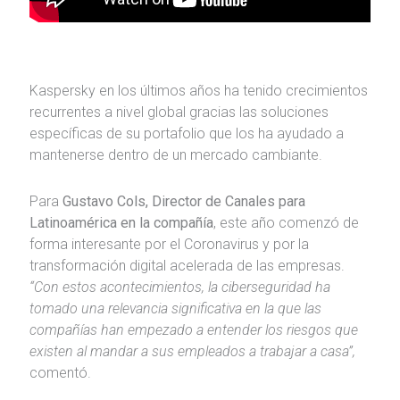
Kaspersky en los últimos años ha tenido crecimientos
recurrentes a nivel global gracias las soluciones
específicas de su portafolio que los ha ayudado a
mantenerse dentro de un mercado cambiante.
Para
Gustavo Cols, Director de Canales para
Latinoamérica en la compañía
, este año comenzó de
forma interesante por el Coronavirus y por la
transformación digital acelerada de las empresas.
“Con estos acontecimientos, la ciberseguridad ha
tomado una relevancia significativa en la que las
compañías han empezado a entender los riesgos que
existen al mandar a sus empleados a trabajar a casa”,
comentó.