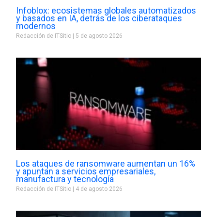
Infoblox: ecosistemas globales automatizados
y basados en IA, detrás de los ciberataques
modernos
Redacción de ITSitio
5 de agosto 2026
Los ataques de ransomware aumentan un 16%
y apuntan a servicios empresariales,
manufactura y tecnología
Redacción de ITSitio
4 de agosto 2026