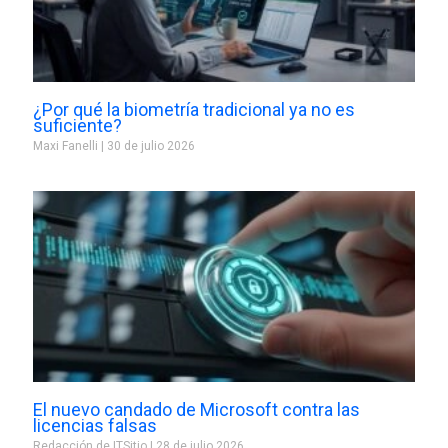
¿Por qué la biometría tradicional ya no es
suficiente?
Maxi Fanelli
30 de julio 2026
El nuevo candado de Microsoft contra las
licencias falsas
Redacción de ITSitio
28 de julio 2026