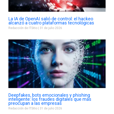
La IA de OpenAI salió de control: el hackeo
alcanzó a cuatro plataformas tecnológicas
Redacción de ITSitio
31 de julio 2026
Deepfakes, bots emocionales y phishing
inteligente: los fraudes digitales que más
preocupan a las empresas
Redacción de ITSitio
31 de julio 2026