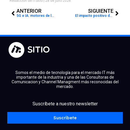
Redacción de ITSitio
28 de julio 2026
Prev
Next
ANTERIOR
SIGUIENTE
5G e IA: motores de la reindustrialización de los países desarrollados
El impacto positivo de la Inteligencia Artificial en la ciberseguridad
Somos el medio de tecnología para el mercado IT más
importante de la industria y una de las Consultoras de
Comunicacion y Channel Managment más reconocidas del
mercado.
facebook
x
linkedin
Suscríbete a nuestro newsletter
youtube
instagram
spotify
Suscríbete