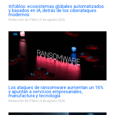
Infoblox: ecosistemas globales automatizados
y basados en IA, detrás de los ciberataques
modernos
Redacción de ITSitio
5 de agosto 2026
Los ataques de ransomware aumentan un 16%
y apuntan a servicios empresariales,
manufactura y tecnología
Redacción de ITSitio
4 de agosto 2026