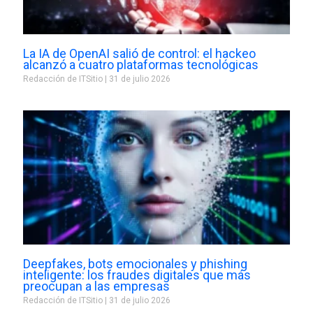
La IA de OpenAI salió de control: el hackeo
alcanzó a cuatro plataformas tecnológicas
Redacción de ITSitio
31 de julio 2026
Deepfakes, bots emocionales y phishing
inteligente: los fraudes digitales que más
preocupan a las empresas
Redacción de ITSitio
31 de julio 2026