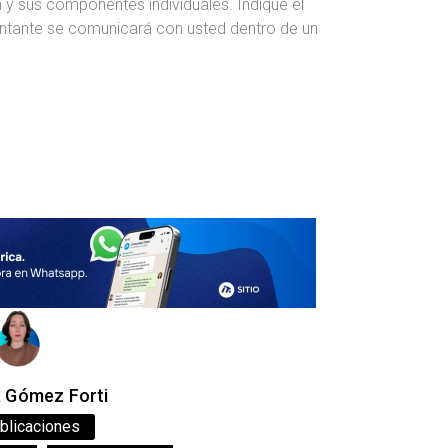
 y sus componentes individuales. Indique el
entante se comunicará con usted dentro de un
a Gómez Forti
blicaciones