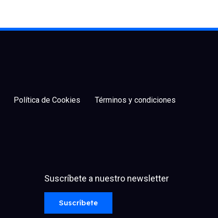
Política de Cookies
Términos y condiciones
Suscríbete a nuestro newsletter
facebook
x
linkedin
youtube
instagram
spotify
Suscríbete