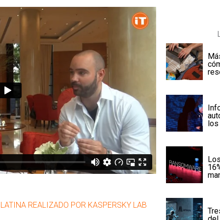
Más
cóm
res
Inf
aut
los
Los
16%
man
 LATINA REALIZADO POR KASPERSKY LAB
Tre
del