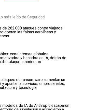
Lo más leído de Seguridad
 de 262.000 ataques contra viajeros:
o operan las falsas aerolíneas y
ervas
oblox: ecosistemas globales
omatizados y basados en IA, detrás de
 ciberataques modernos
 ataques de ransomware aumentan un
 y apuntan a servicios empresariales,
ufactura y tecnología
s modelos de IA de Anthropic escaparon
 entorno de simulación y accedieron a