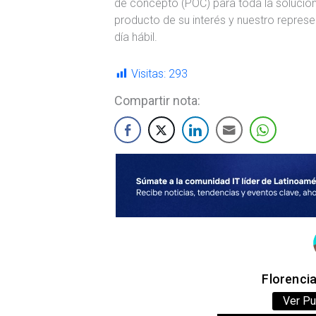
de concepto (POC) para toda la solución
producto de su interés y nuestro repres
día hábil.
Visitas:
293
Compartir nota:
Florenci
Ver Pu