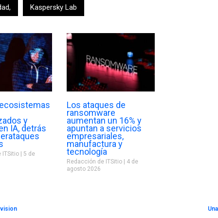
dad
,
Kaspersky Lab
: ecosistemas
Los ataques de
ransomware
zados y
aumentan un 16% y
n IA, detrás
apuntan a servicios
berataques
empresariales,
s
manufactura y
tecnología
 ITSitio
5 de
Redacción de ITSitio
4 de
agosto 2026
vision
Una