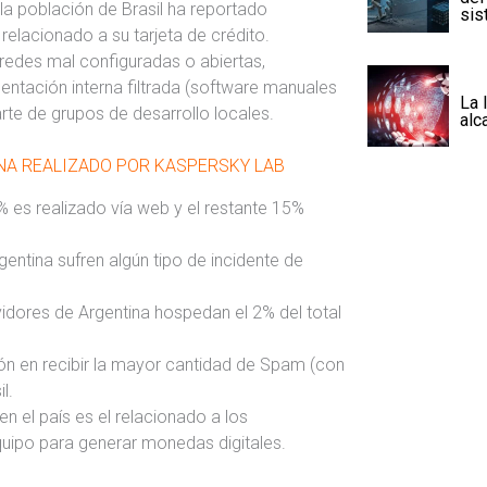
 la población de Brasil ha reportado
sis
relacionado a su tarjeta de crédito.
 redes mal configuradas o abiertas,
tación interna filtrada (software manuales
La 
arte de grupos de desarrollo locales.
alc
INA REALIZADO POR KASPERSKY LAB
% es realizado vía web y el restante 15%
entina sufren algún tipo de incidente de
vidores de Argentina hospedan el 2% del total
ón en recibir la mayor cantidad de Spam (con
l.
 el país es el relacionado a los
equipo para generar monedas digitales.