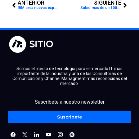
ANTERIOR
SIGUIENTE
IBM crea nuevas experiencias con IA y Nube Híbrida para el US Open
Subió más de un 100% la facturación por el e-commerce
Somos el medio de tecnología para el mercado IT más
importante de la industria y una de las Consultoras de
Comunicacion y Channel Managment más reconocidas del
mercado.
facebook
x
linkedin
Suscríbete a nuestro newsletter
youtube
instagram
spotify
Suscríbete