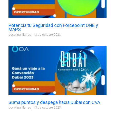
Potencia tu Seguridad con Forcepoint ONE y
MAPS
Josefina Illanes
13 de octubre 2023
Suma puntos y despega hacia Dubai con CVA
Josefina Illanes
13 de octubre 2023