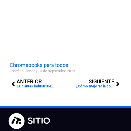
Chromebooks para todos
Josefina Illanes
13 de septiembre 2023
Prev
Next
ANTERIOR
SIGUIENTE
La plantas industriales también se transforman digitalmente
¿Cómo mejorar la conectividad en el hogar durante la cuarentena?