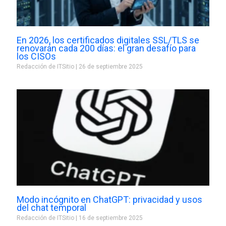
En 2026, los certificados digitales SSL/TLS se
renovarán cada 200 días: el gran desafío para
los CISOs
Redacción de ITSitio
26 de septiembre 2025
Modo incógnito en ChatGPT: privacidad y usos
del chat temporal
Redacción de ITSitio
16 de septiembre 2025