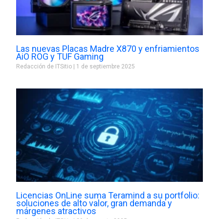
Las nuevas Placas Madre X870 y enfriamientos
AiO ROG y TUF Gaming
Redacción de ITSitio
1 de septiembre 2025
Licencias OnLine suma Teramind a su portfolio:
soluciones de alto valor, gran demanda y
márgenes atractivos