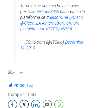
También se anuncia hoy el nuevo
portfolio
#Series8000
basados en la
plataforma de
#SiliconOne
@Cisco
@Cisco_LA
#internetforthefuture
pic.twitter.com/6ZE2yo5RO6
— ITSitio.com (@ITSitio)
December
11, 2019
Visitas:
162
Compartir nota: