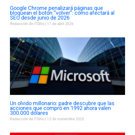
Google Chrome penalizará páginas que
bloquean el botón “volver”: cómo afectará al
SEO desde junio de 2026
Redacción de ITSitio
17 de abril 2026
Un olvido millonario: padre descubre que las
acciones que compró en 1992 ahora valen
300.000 dólares
Redacción de ITSitio
12 de noviembre 2025