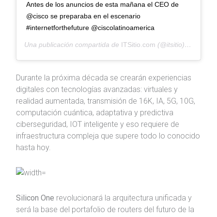
Antes de los anuncios de esta mañana el CEO de
@cisco se preparaba en el escenario
#internetforthefuture @ciscolatinoamerica
Una publicación compartida de
ITSitio.com
(@itsitio) el
11 Dic,
Durante la próxima década se crearán experiencias
digitales con tecnologías avanzadas: virtuales y
realidad aumentada, transmisión de 16K, IA, 5G, 10G,
computación cuántica, adaptativa y predictiva
ciberseguridad, IOT inteligente y eso requiere de
infraestructura compleja que supere todo lo conocido
hasta hoy.
Silicon One
revolucionará la arquitectura unificada y
será la base del portafolio de routers del futuro de la