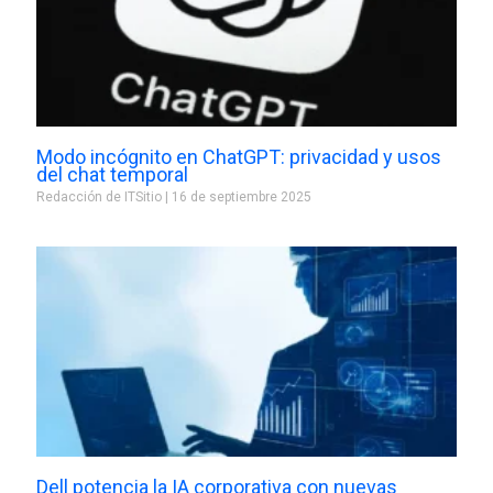
Modo incógnito en ChatGPT: privacidad y usos
del chat temporal
Redacción de ITSitio
16 de septiembre 2025
Dell potencia la IA corporativa con nuevas