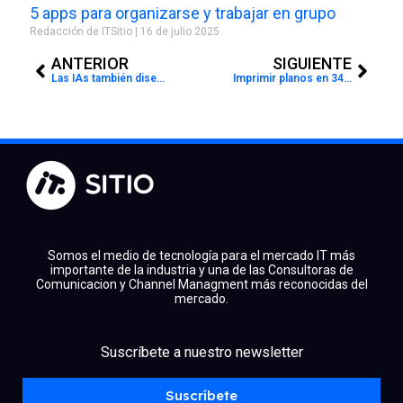
5 apps para organizarse y trabajar en grupo
Redacción de ITSitio
16 de julio 2025
Prev
Next
ANTERIOR
SIGUIENTE
Las IAs también diseñan moda: Primera colección desarrollada en un smartphone
Imprimir planos en 34 segundos
Somos el medio de tecnología para el mercado IT más
importante de la industria y una de las Consultoras de
Comunicacion y Channel Managment más reconocidas del
mercado.
facebook
x
linkedin
Suscríbete a nuestro newsletter
youtube
instagram
spotify
Suscríbete