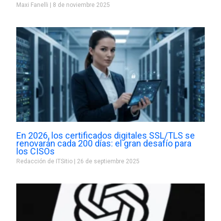
Maxi Fanelli
8 de noviembre 2025
En 2026, los certificados digitales SSL/TLS se
renovarán cada 200 días: el gran desafío para
los CISOs
Redacción de ITSitio
26 de septiembre 2025