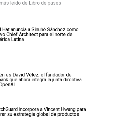
más leído de Libro de pases
 Hat anuncia a Sinuhé Sánchez como
vo Chief Architect para el norte de
rica Latina
én es David Vélez, el fundador de
ank que ahora integra la junta directiva
OpenAI
chGuard incorpora a Vincent Hwang para
erar su estrategia global de productos