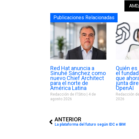
AMD
Publicaciones Relacionadas
Red Hat anuncia a
Quién es 
Sinuhé Sánchez como
el funda
nuevo Chief Architect
que ahora
para el norte de
junta dir
América Latina
OpenAI
Redacción de ITSitio
4 de
Redacción de
agosto 2026
2026
Prev
ANTERIOR
La plataforma del futuro según IDC e IBM