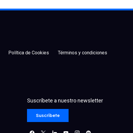
Política de Cookies
Términos y condiciones
Suscríbete a nuestro newsletter
facebook
x
linkedin
youtube
instagram
spotify
Suscríbete