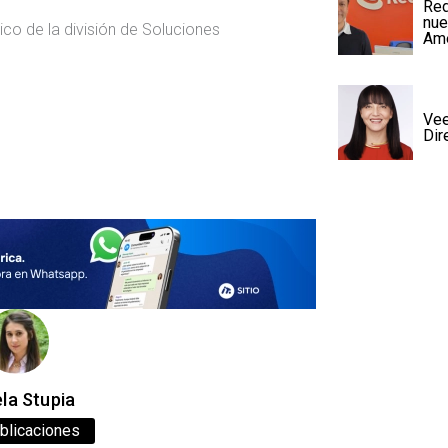
Red
nue
co de la división de Soluciones
Amé
Vee
Dir
la Stupia
blicaciones