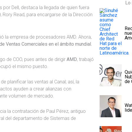
Lo 
por Dell, destaca la llegada de quien fuera
 Rory Read, para encargarse de la Dirección
Red
nue
gió la empresa de procesadores AMD. Ahora,
Amé
 de Ventas Comerciales en el ámbito mundial.
argo de COO, pues antes de dirigir
AMD
, trabajó
 ocupó el mismo puesto.
Qui
Nub
de 
e planificar las ventas al Canal; así, la
actos ayuden a crear alianzas con
tante volumen de mercado.
Wat
lid
cia la contratación de Paul Pérez, antiguo
eral del departamento de Sistemas de