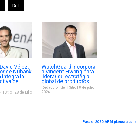
,
Dell
David Vélez,
WatchGuard incorpora
dor de Nubank
a Vincent Hwang para
 integra la
liderar su estrategia
ectiva de
global de productos
Redacción de ITSitio
8 de julio
2026
 ITSitio
28 de julio
Para el 2020 ARM planea alcanz