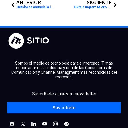
ANTERIOR
SIGUIENTE
Netskope anuncia la integración con ChatGPT Enterprise de OpenAI
Okta e Ingram Micro Latam Export: una alianza para la evolución de la Gestión de Identidad
Somos el medio de tecnología para el mercado IT más
importante de la industria y una de las Consultoras de
Comunicacion y Channel Managment más reconocidas del
mercado.
facebook
x
linkedin
Suscríbete a nuestro newsletter
youtube
instagram
spotify
Suscríbete