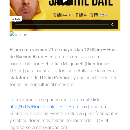
El próximo viernes 21 de mayo a las 12:00pm – Hora
de Buenos Aires –
estaremos realizando un
roundtable con Sebastián Magnarelli (Director de
ITSitio) para mostrar todos los detalles de la nueva
plataforma de ITSitio Premium y que puedas realizar
todas las consultas al respecto.
La registración se puede realizar en este link:
http://bit.ly/RoundtableITSitioPremium
(tener en
cuenta que será un evento exclusivo para fabricantes
y distribuidores mayoristas del mercado TIC y el
ingreso será con validación)