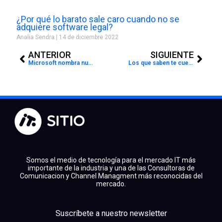
¿Por qué lo barato sale caro cuando no se
adquiere software legal?
Analia Sendra
14 de diciembre 2022
Prev
Next
ANTERIOR
SIGUIENTE
Microsoft nombra nueva directora de Socios para México
Los que saben te cuentan por qué LG Ultrawide es la opción para profesionales creativos
Somos el medio de tecnología para el mercado IT más
importante de la industria y una de las Consultoras de
Comunicacion y Channel Managment más reconocidas del
mercado.
facebook
x
linkedin
Suscríbete a nuestro newsletter
youtube
instagram
spotify