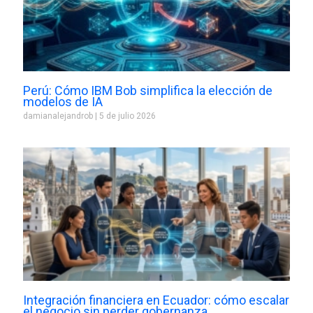
Perú: Cómo IBM Bob simplifica la elección de
modelos de IA
damianalejandrob
5 de julio 2026
Integración financiera en Ecuador: cómo escalar
el negocio sin perder gobernanza