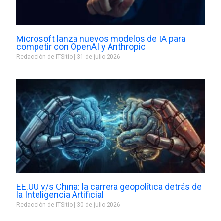
Microsoft lanza nuevos modelos de IA para
competir con OpenAI y Anthropic
Redacción de ITSitio
31 de julio 2026
EE.UU v/s China: la carrera geopolítica detrás de
la Inteligencia Artificial
Redacción de ITSitio
30 de julio 2026