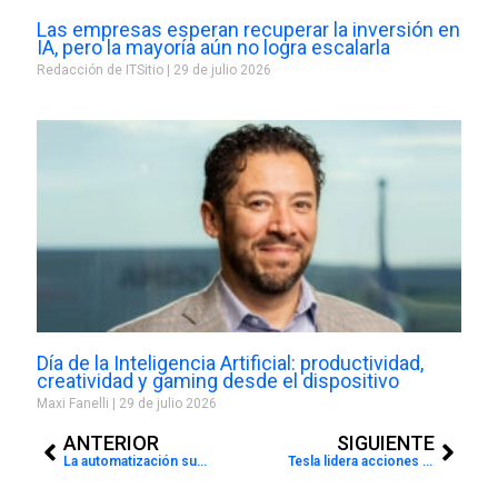
Las empresas esperan recuperar la inversión en
IA, pero la mayoría aún no logra escalarla
Redacción de ITSitio
29 de julio 2026
Día de la Inteligencia Artificial: productividad,
creatividad y gaming desde el dispositivo
Maxi Fanelli
29 de julio 2026
Prev
Next
ANTERIOR
SIGUIENTE
La automatización sube de nivel: cómo la Inteligencia Artificial empieza a afectar empleos profesionales
Tesla lidera acciones tokenizadas en América Latina, según Bitget