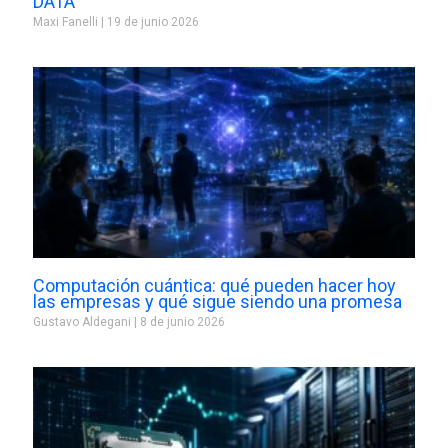
DATA
Maxi Fanelli
19 de junio 2026
Computación cuántica: qué pueden hacer hoy
las empresas y qué sigue siendo una promesa
Gustavo Aldegani
8 de junio 2026