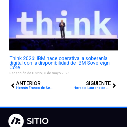
Think 2026: IBM hace operativa la soberanía
digital con la disponibilidad de IBM Sovereign
Core
Redacción de ITSitio
6 de mayo 2026
Prev
Next
ANTERIOR
SIGUIENTE
Hernán Franco de Seagate en #LaPreviaPulsoIT
Horacio Laurens de Grupo Hasar en #LaPreviaPulsoIT