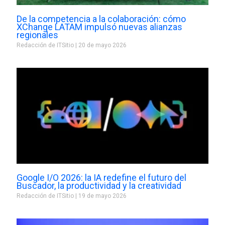
De la competencia a la colaboración: cómo
XChange LATAM impulsó nuevas alianzas
regionales
Redacción de ITSitio
20 de mayo 2026
Google I/O 2026: la IA redefine el futuro del
Buscador, la productividad y la creatividad
Redacción de ITSitio
19 de mayo 2026