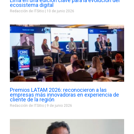
Lima en una edición clave para la evolución del
ecosistema digital
Redacción de ITSitio
10 de junio 2026
Premios LATAM 2026: reconocieron a las
empresas más innovadoras en experiencia de
cliente de la región
Redacción de ITSitio
9 de junio 2026