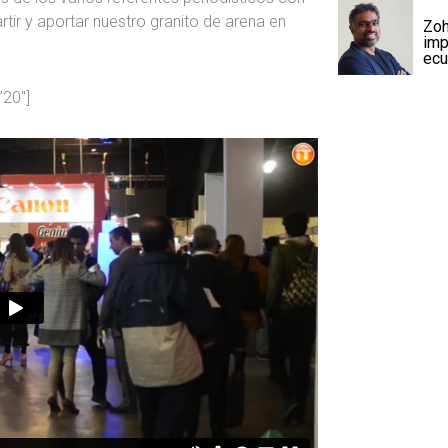
ir y aportar nuestro granito de arena en
Zoh
imp
ecu
”20″]