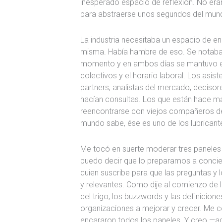
inesperado espacio de reflexión. No era
para abstraerse unos segundos del munda
La industria necesitaba un espacio de en
misma. Había hambre de eso. Se notaba 
momento y en ambos días se mantuvo en u
colectivos y el horario laboral. Los asis
partners, analistas del mercado, decisor
hacían consultas. Los que están hace m
reencontrarse con viejos compañeros de 
mundo sabe, ése es uno de los lubricant
Me tocó en suerte moderar tres paneles 
puedo decir que lo preparamos a concienc
quien suscribe para que las preguntas y l
y relevantes. Como dije al comienzo de l
del trigo, los buzzwords y las definicion
organizaciones a mejorar y crecer. Me co
encararon todos los paneles. Y creo —