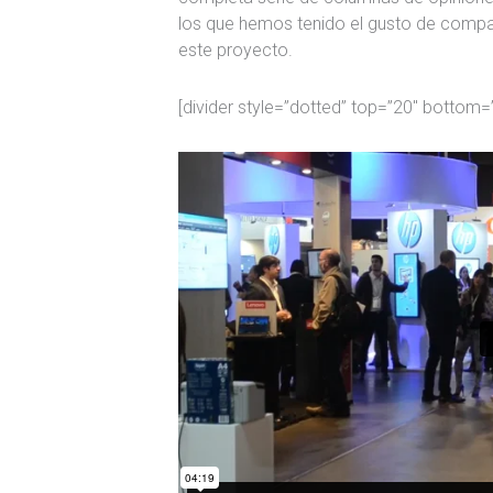
los que hemos tenido el gusto de compart
este proyecto.
[divider style=”dotted” top=”20″ bottom=