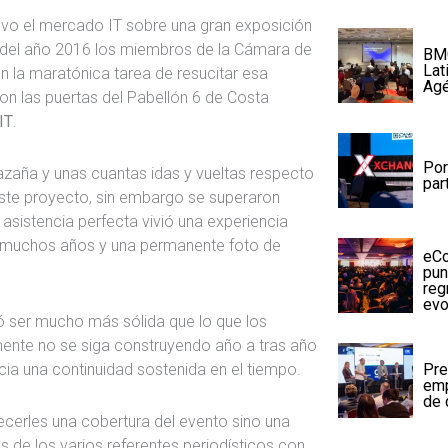
tuvo el mercado IT sobre una gran exposición
 del año 2016 los miembros de la Cámara de
BMC
Lat
n la maratónica tarea de resucitar esa
Agé
ron las puertas del Pabellón 6 de Costa
IT
.
Por
zaña y unas cuantas idas y vueltas respecto
par
este proyecto, sin embargo se superaron
 asistencia perfecta vivió una experiencia
e muchos años y una permanente foto de
eCo
pun
reg
evo
tó ser mucho más sólida que lo que los
lmente no se siga construyendo año a tras año
Pre
cia una continuidad sostenida en el tiempo.
emp
de 
ecerles una cobertura del evento sino una
 de los varios referentes periodísticos con