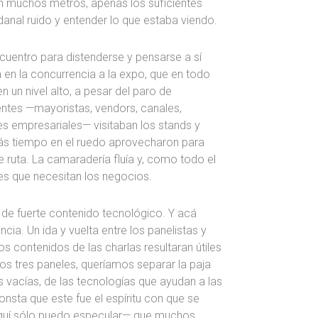
n muchos metros, apenas los suficientes
nal ruido y entender lo que estaba viendo.
cuentro para distenderse y pensarse a sí
en la concurrencia a la expo, que en todo
n nivel alto, a pesar del paro de
tentes —mayoristas, vendors, canales,
es empresariales— visitaban los stands y
ás tiempo en el ruedo aprovecharon para
ruta. La camaradería fluía y, como todo el
es que necesitan los negocios.
de fuerte contenido tecnológico. Y acá
ia. Un ida y vuelta entre los panelistas y
os contenidos de las charlas resultaran útiles
os tres paneles, queríamos separar la paja
es vacías, de las tecnologías que ayudan a las
nsta que este fue el espíritu con que se
aquí sólo puedo especular— que muchos