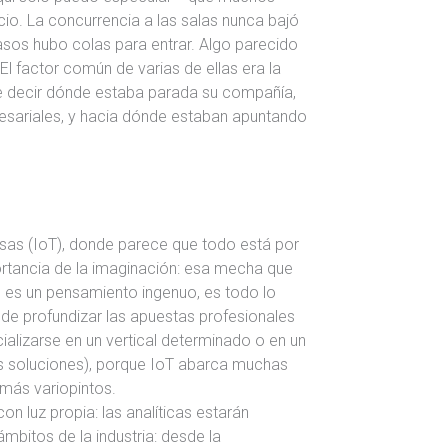
io. La concurrencia a las salas nunca bajó
asos hubo colas para entrar. Algo parecido
El factor común de varias de ellas era la
de decir dónde estaba parada su compañía,
esariales, y hacia dónde estaban apuntando
osas (IoT), donde parece que todo está por
ortancia de la imaginación: esa mecha que
 es un pensamiento ingenuo, es todo lo
 de profundizar las apuestas profesionales
cializarse en un vertical determinado o en un
as soluciones), porque IoT abarca muchas
 más variopintos.
on luz propia: las analíticas estarán
mbitos de la industria: desde la