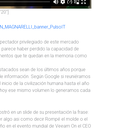
”20″]
pectador privilegiado de este mercado
 parece haber perdido la capacidad de
mentos que te quedan en la memoria como
tacados sean de los últimos años porque
de información. Según Google si reuniéramos
nicio de la civilización humana hasta el año
y hoy ese mismo volumen lo generamos cada
tró en un slide de su presentación la frase:
ser algo asi como decir Rompé el molde o el
ño en el evento mundial de Veeam On el CEO