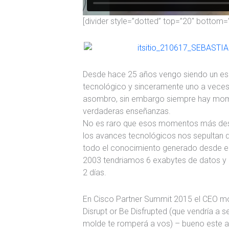
[divider style=”dotted” top=”20″ bottom=
Desde hace 25 años vengo siendo un es
tecnológico y sinceramente uno a veces
asombro, sin embargo siempre hay mo
verdaderas enseñanzas.
No es raro que esos momentos más des
los avances tecnológicos nos sepultan 
todo el conocimiento generado desde el i
2003 tendriamos 6 exabytes de datos 
2 días.
En Cisco Partner Summit 2015 el CEO mos
Disrupt or Be Disfrupted (que vendría a 
molde te romperá a vos) – bueno este a