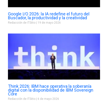
Google I/O 2026: la IA redefine el futuro del
Buscador, la productividad y la creatividad
Redacción de ITSitio
19 de mayo 2026
Think 2026: IBM hace operativa la soberanía
digital con la disponibilidad de IBM Sovereign
Core
Redacción de ITSitio
6 de mayo 2026