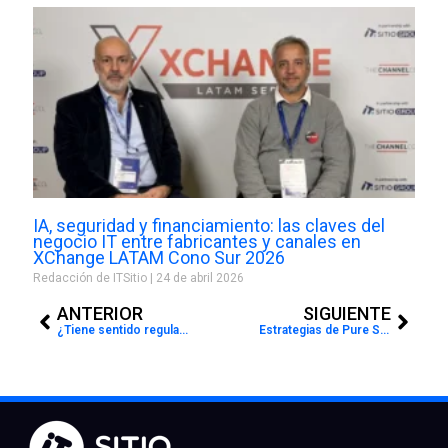
IA, seguridad y financiamiento: las claves del
negocio IT entre fabricantes y canales en
XChange LATAM Cono Sur 2026
Redacción de ITSitio
24 de abril 2026
Prev
Next
ANTERIOR
SIGUIENTE
¿Tiene sentido regular la Inteligencia Artificial?
Estrategias de Pure Storage para la IA y la seguridad en Latinoamérica