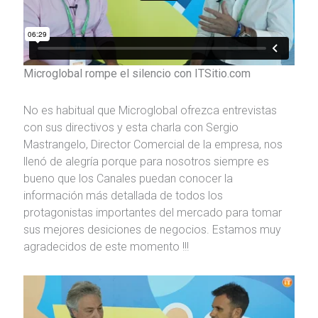
Microglobal rompe el silencio con ITSitio.com
No es habitual que Microglobal ofrezca entrevistas
con sus directivos y esta charla con Sergio
Mastrangelo, Director Comercial de la empresa, nos
llenó de alegría porque para nosotros siempre es
bueno que los Canales puedan conocer la
información más detallada de todos los
protagonistas importantes del mercado para tomar
sus mejores desiciones de negocios. Estamos muy
agradecidos de este momento !!!