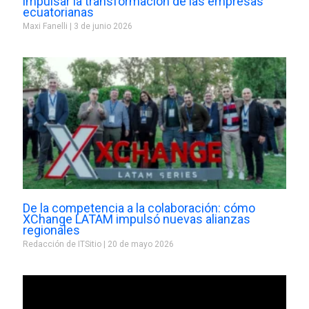
impulsar la transformación de las empresas
ecuatorianas
Maxi Fanelli
3 de junio 2026
De la competencia a la colaboración: cómo
XChange LATAM impulsó nuevas alianzas
regionales
Redacción de ITSitio
20 de mayo 2026