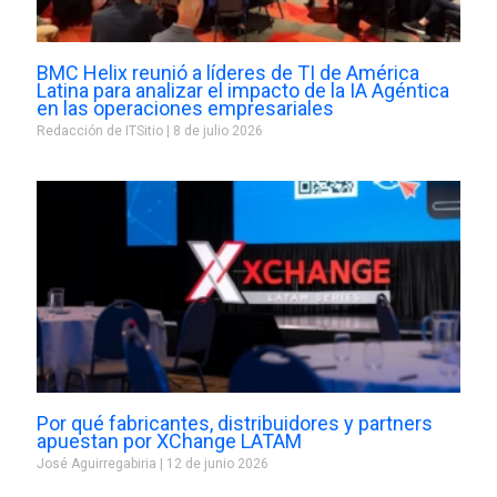
BMC Helix reunió a líderes de TI de América
Latina para analizar el impacto de la IA Agéntica
en las operaciones empresariales
Redacción de ITSitio
8 de julio 2026
Por qué fabricantes, distribuidores y partners
apuestan por XChange LATAM
José Aguirregabiria
12 de junio 2026