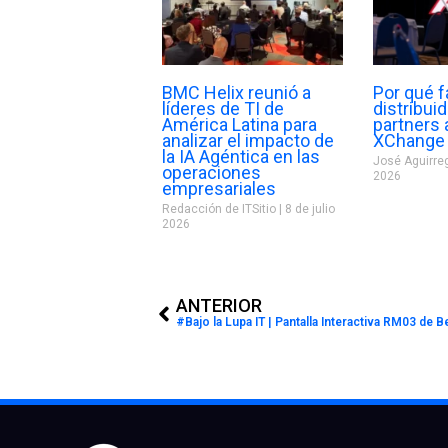
BMC Helix reunió a
Por qué f
líderes de TI de
distribui
América Latina para
partners
analizar el impacto de
XChange
la IA Agéntica en las
José Aguirre
operaciones
2026
empresariales
Redacción de ITSitio
8 de julio
2026
Prev
ANTERIOR
#Bajo la Lupa IT | Pantalla Interactiva RM03 de 