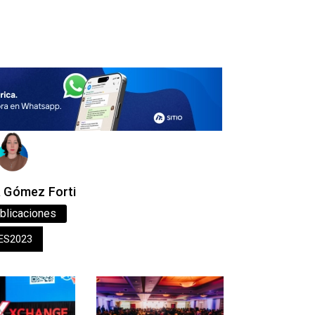
a Gómez Forti
blicaciones
ES2023