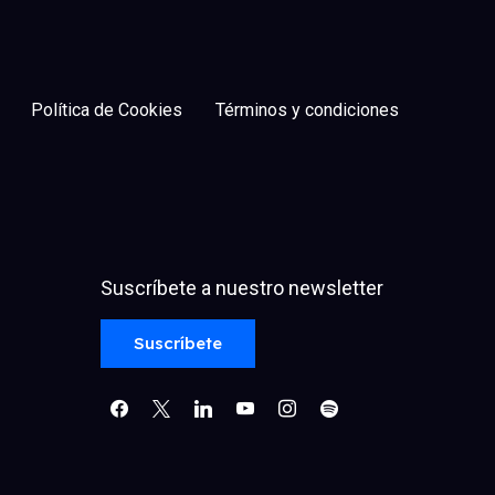
Política de Cookies
Términos y condiciones
Suscríbete a nuestro newsletter
facebook
x
linkedin
youtube
instagram
spotify
Suscríbete