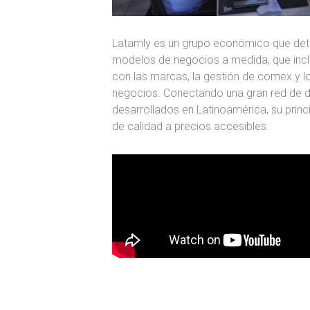
Latamly es un grupo económico que det
modelos de negocios a medida, que inclu
con las marcas, la gestión de comex y log
negocios. Conectando una gran red de dis
desarrollados en Latinoamérica, su princ
de calidad a precios accesibles.