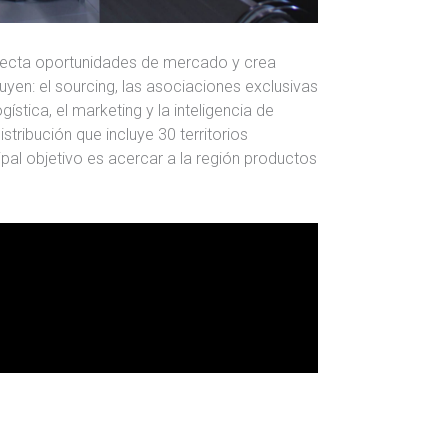
ecta oportunidades de mercado y crea
yen: el sourcing, las asociaciones exclusivas
ística, el marketing y la inteligencia de
tribución que incluye 30 territorios
ipal objetivo es acercar a la región productos