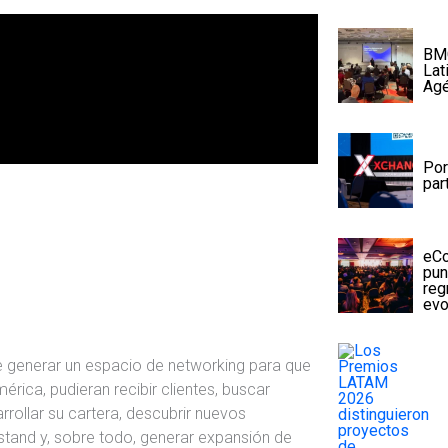
BMC
Lat
Agé
Por
par
eCo
pun
reg
evo
 de generar un espacio de networking para que
érica, pudieran recibir clientes, buscar
rollar su cartera, descubrir nuevos
stand y, sobre todo, generar expansión de