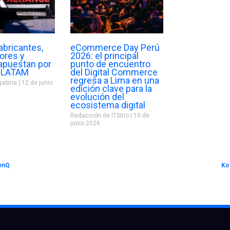
abricantes,
eCommerce Day Perú
dores y
2026: el principal
 apuestan por
punto de encuentro
 LATAM
del Digital Commerce
regresa a Lima en una
gabiria
12 de junio
edición clave para la
evolución del
ecosistema digital
Redacción de ITSitio
10 de
junio 2026
BenQ
Ko