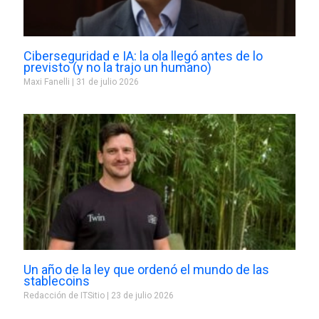
Ciberseguridad e IA: la ola llegó antes de lo
previsto (y no la trajo un humano)
Maxi Fanelli
31 de julio 2026
Un año de la ley que ordenó el mundo de las
stablecoins
Redacción de ITSitio
23 de julio 2026