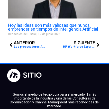
Hoy las ideas son más valiosas que nunca:
emprender en tiempos de Inteligencia Artificial
Redacción de ITSitio
12 de junio 2026
Prev
Next
ANTERIOR
SIGUIENTE
Los procesadores AMD EPYC de 5ª generación potencian Oracle Cloud Infrastructure
HP Workforce Experience Platform: nuevas actualizaciones para mejorar eficiencia y experiencia de usuario
Somos el medio de tecnología para el mercado IT más
importante de la industria y una de las Consultoras de
Comunicacion y Channel Managment más reconocidas del
mercado.