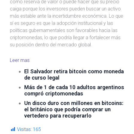
como reserva de valor o puede hacer que su precio
caiga porque los inversores pueden buscar un activo
más estable ante la incertidumbre económica. Lo que
sí es seguro es que la adopción institucional y las
políticas gubernamentales son favorables hacia las
criptomonedas, lo que podría llegar a fortalecer más
su posición dentro del mercado global.
Leer mas
El Salvador retira bitcoin como moneda
de curso legal
Más de 1 de cada 10 adultos argentinos
compró criptomonedas
Un disco duro con millones en bitcoins:
el británico que podría comprar un
vertedero para recuperarlo
Visitas:
165