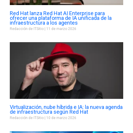
Red Hat lanza Red Hat AI Enterprise para
ofrecer una plataforma de IA unificada de la
infraestructura a los agentes
Redacción de ITSitio
11 de marzo 2026
Virtualización, nube híbrida e IA: la nueva agenda
de infraestructura según Red Hat
Redacción de ITSitio
10 de marzo 2026