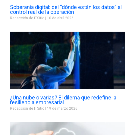
Soberanía digital: del “dónde están los datos” al
control real de la operación
Redacción de ITSitio
10 de abril 2026
¿Una nube o varias? El dilema que redefine la
resiliencia empresarial
Redacción de ITSitio
19 de marzo 2026