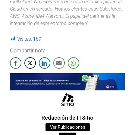
multicloud. No aspiramos que haya un único player de
Cloud en el mercado. Hoy los clientes usan Salesforce,
AWS, Azure, IBM Watson… El papel del partner es la
integración de este entorno complejo”.
Visitas:
189
Compartir nota:
Redacción de ITSitio
Ver Publicaciones