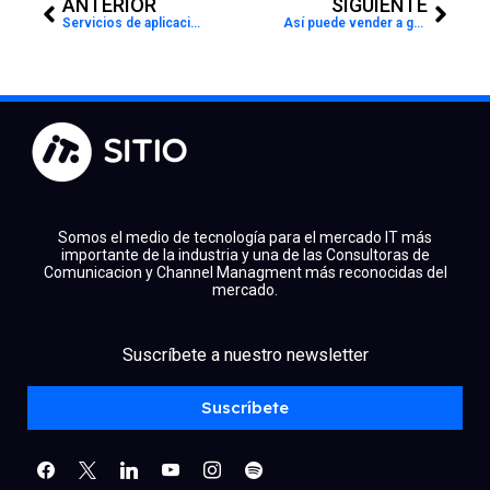
ANTERIOR
SIGUIENTE
Servicios de aplicaciones críticas para entornos multinube
Así puede vender a gobierno el Canal de la mano de Cisco
Somos el medio de tecnología para el mercado IT más
importante de la industria y una de las Consultoras de
Comunicacion y Channel Managment más reconocidas del
mercado.
facebook
x
linkedin
Suscríbete a nuestro newsletter
youtube
instagram
spotify
Suscríbete