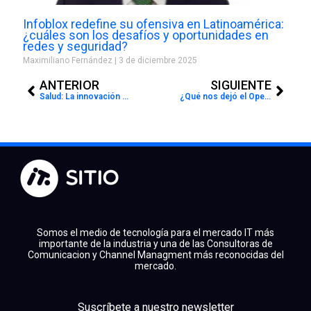
Infoblox redefine su ofensiva en Latinoamérica:
¿cuáles son los desafíos y oportunidades en
redes y seguridad?
Maximiliano Fernández
3 de diciembre 2025
Prev
Next
ANTERIOR
SIGUIENTE
Salud: La innovación requiere la fuerza de tres
¿Qué nos dejó el OpenShift Commons Gathering?
Somos el medio de tecnología para el mercado IT más
importante de la industria y una de las Consultoras de
Comunicacion y Channel Managment más reconocidas del
mercado.
facebook
x
linkedin
Suscríbete a nuestro newsletter
youtube
instagram
spotify