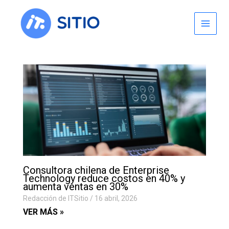
Skip
to
content
Consultora chilena de Enterprise
Technology reduce costos en 40% y
aumenta ventas en 30%
Redacción de ITSitio
16 abril, 2026
VER MÁS »