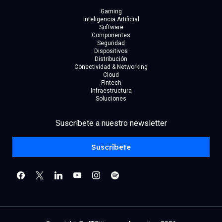
Gaming
Inteligencia Artificial
Software
Componentes
Seguridad
Dispositivos
Distribución
Conectividad & Networking
Cloud
Fintech
Infraestructura
Soluciones
facebook
x
linkedin
Suscríbete a nuestro newsletter
youtube
instagram
spotify
Suscríbete