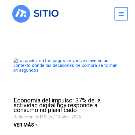
Skip
to
content
Economía del impulso: 37% de la
actividad digital hoy responde a
consumo no planificado
Redacción de ITSitio
14 abril, 2026
VER MÁS »