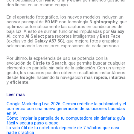
dos líneas en un mismo equipo.
En el apartado fotográfico, los nuevos modelos incluyen un
sensor principal de
50 MP
con tecnología
Nightography
, que
optimiza automáticamente las capturas en condiciones de
baja luz. A esto se suman funciones impulsadas por
Galaxy
AI
, como
AI Select
para recortes inteligentes y
Best Face
(exclusivo del
Galaxy A57 5G
), que mejora fotos grupales
seleccionando las mejores expresiones de cada persona.
Por último, la experiencia de uso se potencia con la
evolución de
Circle to Search
, que permite buscar cualquier
elemento en pantalla sin salir de la aplicación. Con un simple
gesto, los usuarios pueden obtener resultados instantáneos
desde
Google
, haciendo la navegación más
rápida
,
intuitiva
y
eficiente
.
Leer más
Google Marketing Live 2026: Gemini redefine la publicidad y el
comercio con una nueva generación de soluciones basadas
en IA
Cómo limpiar la pantalla de tu computadora sin dañarla: guía
fácil y segura paso a paso
La vida útil de tu notebook depende de 7 hábitos que casi
nadie practica