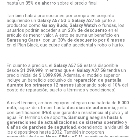
hasta un
35% de ahorro
sobre el precio final.
También habrá promociones por compra en conjunto:
adquiriendo un
Galaxy A57 5G
o
Galaxy A37 5G
junto a
productos como
Galaxy Buds
,
Galaxy Watch
o fundas, los
usuarios podrán acceder a un
20% de descuento
en el
artículo de menor valor. A esto se suma un beneficio en
Samsung Care+
, con un
30% de descuento por 6 meses
en el Plan Black, que cubre daño accidental y robo o hurto.
En cuanto a precios, el
Galaxy A57 5G
estará disponible
desde
$1.299.999
, mientras que el
Galaxy A37 5G
tendrá un
precio inicial de
$1.099.999
. Además, el modelo superior
incluye un beneficio exclusivo de
reparación de pantalla
durante los primeros 12 meses
(abonando solo el 10% del
costo de reparación, sujeto a términos y condiciones).
A nivel técnico, ambos equipos integran una batería de
5.000
mAh
, capaz de ofrecer hasta
dos días de autonomía
, junto
con certificación
IP68
, que garantiza resistencia al polvo y al
agua. En términos de soporte,
Samsung
asegura
hasta 6
generaciones de actualizaciones de sistema operativo
y
6 años de parches de seguridad
, extendiendo la vida útil de
los dispositivos hasta 2032. También incorporan
compatibilidad con
Nano-SIM y eSIM
, permitiendo gestionar