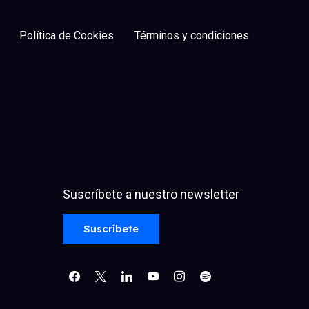
Política de Cookies
Términos y condiciones
Suscríbete a nuestro newsletter
facebook
x
linkedin
youtube
instagram
spotify
Suscríbete