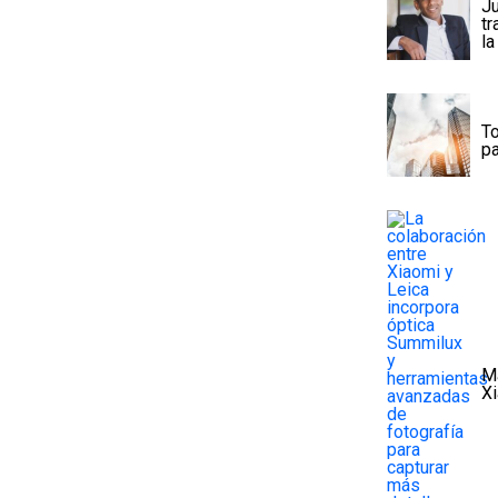
J
tr
la
To
pa
Má
Xi