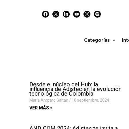
Skip
facebook
x
linkedin
youtube
instagram
spotify
to
content
Categorías
Int
Desde el núcleo del Hub: la
influencia de Adistec en la evolución
tecnológica de Colombia
María Amparo Gaitán
10 septiembre, 2024
VER MÁS »
ANDICOM 2024: Adistec te invita a