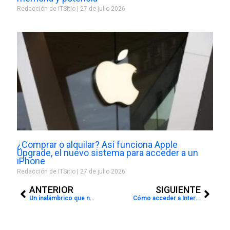
Redacción de ITSitio
27 de julio 2026
¿Comprar o alquilar? Así funciona Apple
Upgrade, el nuevo sistema para acceder a un
iPhone
Redacción de ITSitio
27 de julio 2026
Prev
Next
ANTERIOR
SIGUIENTE
Un inalámbrico que no envidia a los smartphones
Cómo acceder a Internet desde un monitor o TV sin computadora