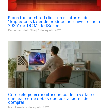
Ricoh fue nombrada líder en el informe de
“Impresoras láser de producción a nivel mundial
2026” de IDC MarketScape
Redacción de ITSitio
6 de agosto 2026
Cómo elegir un monitor que cuide tu vista: lo
que realmente debes considerar antes de
comprar
Maxi Fanelli
4 de agosto 2026