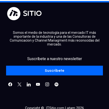
Somos el medio de tecnología para el mercado IT más
importante de la industria y una de las Consultoras de
Comunicacion y Channel Managment más reconocidas del
mercado.
facebook
x
linkedin
Suscríbete a nuestro newsletter
youtube
instagram
spotify
Suscríbete
Copyright © ITSitio.com Latam 2026